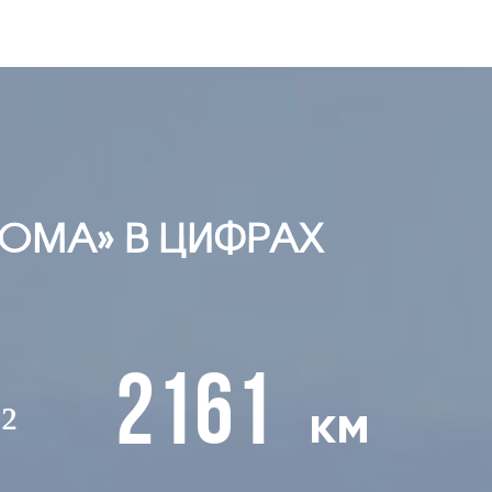
ОМА» В ЦИФРАХ
2161
²
км