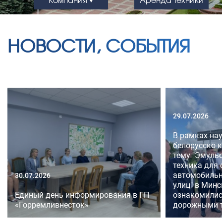
НОВОСТИ, СОБЫТИЯ
29.07.2026
В рамках на
белорусско-
тему "Эмуль
техника для
автомобильн
30.07.2026
улиц" в Минс
Единый день информирования в ГП
ознакомилис
«Горремливнесток»
дорожными 