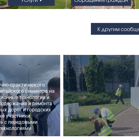
К другим сообщ
учно-практического
китайского семинара на
сионные технологии и
 содержания и ремонта
ых дорог и городских
ке участники
ь с передовыми
технологиями