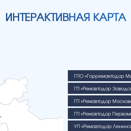
ИНТЕРАКТИВНАЯ КАРТА
ГПО «Горремавтодор М
ГП «Ремавтодор Заводс
ГП «Ремавтодор Москов
ГП «Ремавтодор Первом
УП «Ремавтодор Ленинс